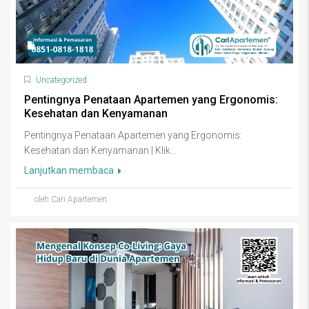
Uncategorized
Pentingnya Penataan Apartemen yang Ergonomis:
Kesehatan dan Kenyamanan
Pentingnya Penataan Apartemen yang Ergonomis:
Kesehatan dan Kenyamanan | Klik...
Lanjutkan membaca
oleh Cari Apartemen