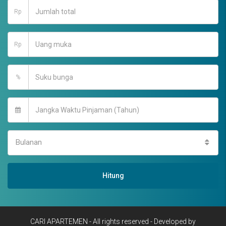
Rp
Rp
%
Bulanan
Hitung
CARI APARTEMEN - All rights reserved - Developed by