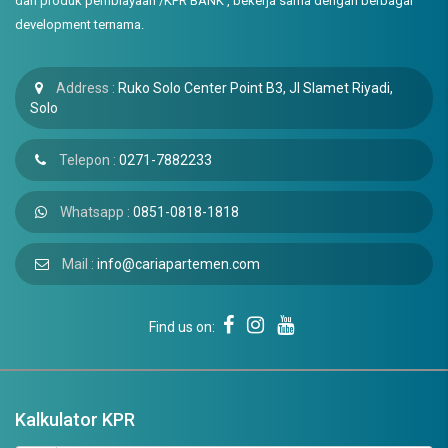
dan produk pembiayaan /KPR BANK , bekerja sama dengan berbagai
development ternama.
Address :
Ruko Solo Center Point B3, Jl Slamet Riyadi,
Solo
Telepon :
0271-7882233
Whatsapp :
0851-0818-1818
Mail :
info@cariapartemen.com
Find us on:
Kalkulator KPR