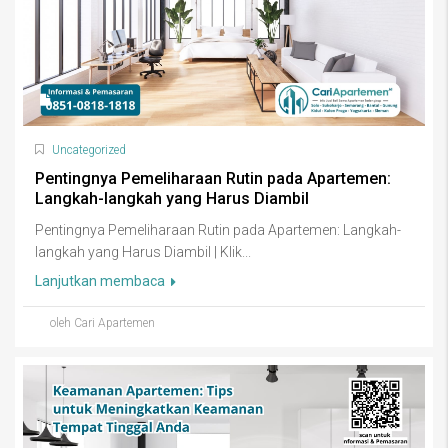
Uncategorized
Pentingnya Pemeliharaan Rutin pada Apartemen:
Langkah-langkah yang Harus Diambil
Pentingnya Pemeliharaan Rutin pada Apartemen: Langkah-
langkah yang Harus Diambil | Klik...
Lanjutkan membaca
oleh Cari Apartemen