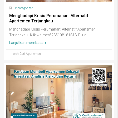
Uncategorized
Menghadapi Krisis Perumahan: Alternatif
Apartemen Terjangkau
Menghadapi Krisis Perumahan: Alternatif Apartemen
Terjangkau | Klik wa.me/6285108181818, Dijual...
Lanjutkan membaca
oleh Cari Apartemen