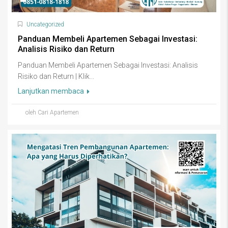
Uncategorized
Panduan Membeli Apartemen Sebagai Investasi:
Analisis Risiko dan Return
Panduan Membeli Apartemen Sebagai Investasi: Analisis
Risiko dan Return | Klik...
Lanjutkan membaca
oleh Cari Apartemen