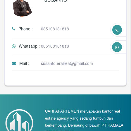
Phone :
085108181818
Whatsapp :
085108181818
Mail :
susanto.erairea@gmail.com
CARI APARTEMEN meruapakan kantor real
estate agency yang sedang tumbuh dan
berkembang. Bernaung di bawah PT KAMALA