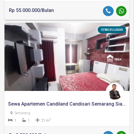
Rp 55.000.000/Bulan
SEWA BULANAN
Sewa Apartemen Candiland Candisari Semarang Siap Huni
Semarang
2
1
1
21 m