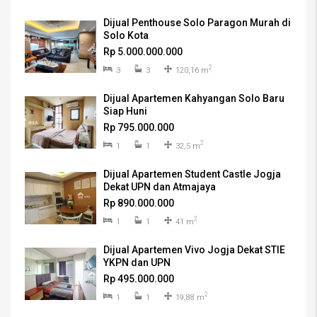
Dijual Penthouse Solo Paragon Murah di
Solo Kota
Rp 5.000.000.000
2
3
3
120,16 m
Dijual Apartemen Kahyangan Solo Baru
Siap Huni
Rp 795.000.000
2
1
1
32,5 m
Dijual Apartemen Student Castle Jogja
Dekat UPN dan Atmajaya
Rp 890.000.000
2
1
1
41 m
Dijual Apartemen Vivo Jogja Dekat STIE
YKPN dan UPN
Rp 495.000.000
2
1
1
19,88 m