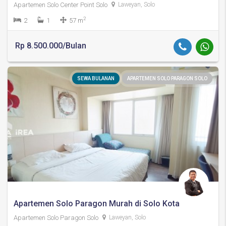
Apartemen Solo Center Point Solo
Laweyan, Solo
2
2
1
57 m
Rp 8.500.000/Bulan
SEWA BULANAN
APARTEMEN SOLO PARAGON SOLO
Apartemen Solo Paragon Murah di Solo Kota
Apartemen Solo Paragon Solo
Laweyan, Solo