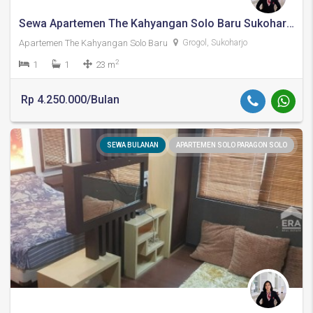
Sewa Apartemen The Kahyangan Solo Baru Sukoharjo
Apartemen The Kahyangan Solo Baru
Grogol, Sukoharjo
2
1
1
23 m
Rp 4.250.000/Bulan
SEWA BULANAN
APARTEMEN SOLO PARAGON SOLO