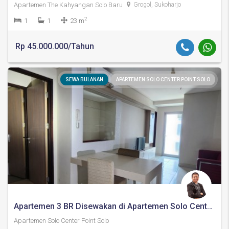
Apartemen The Kahyangan Solo Baru
Grogol, Sukoharjo
2
1
1
23 m
Rp 45.000.000/Tahun
SEWA BULANAN
APARTEMEN SOLO CENTER POINT SOLO
Apartemen 3 BR Disewakan di Apartemen Solo Center Point / Atas Hotel Aston Solo
Apartemen Solo Center Point Solo