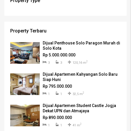
Property Type
Property Terbaru
Dijual Penthouse Solo Paragon Murah di
Solo Kota
Rp 5.000.000.000
2
3
3
120,16 m
Dijual Apartemen Kahyangan Solo Baru
Siap Huni
Rp 795.000.000
2
1
1
32,5 m
Dijual Apartemen Student Castle Jogja
Dekat UPN dan Atmajaya
Rp 890.000.000
2
1
1
41 m