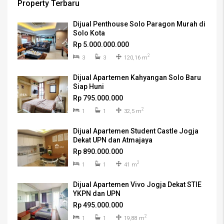
Property Terbaru
Dijual Penthouse Solo Paragon Murah di
Solo Kota
Rp 5.000.000.000
2
3
3
120,16 m
Dijual Apartemen Kahyangan Solo Baru
Siap Huni
Rp 795.000.000
2
1
1
32,5 m
Dijual Apartemen Student Castle Jogja
Dekat UPN dan Atmajaya
Rp 890.000.000
2
1
1
41 m
Dijual Apartemen Vivo Jogja Dekat STIE
YKPN dan UPN
Rp 495.000.000
2
1
1
19,88 m