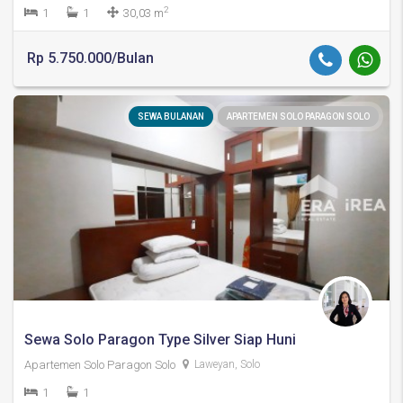
2
1
1
30,03 m
Rp 5.750.000/Bulan
SEWA BULANAN
APARTEMEN SOLO PARAGON SOLO
Sewa Solo Paragon Type Silver Siap Huni
Apartemen Solo Paragon Solo
Laweyan, Solo
1
1