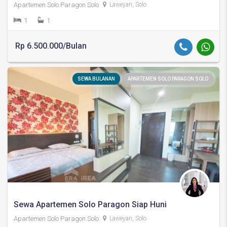
Apartemen Solo Paragon Solo
Laweyan, Solo
1
1
Rp 6.500.000/Bulan
SEWA BULANAN
APARTEMEN SOLO PARAGON SOLO
Sewa Apartemen Solo Paragon Siap Huni
Apartemen Solo Paragon Solo
Laweyan, Solo